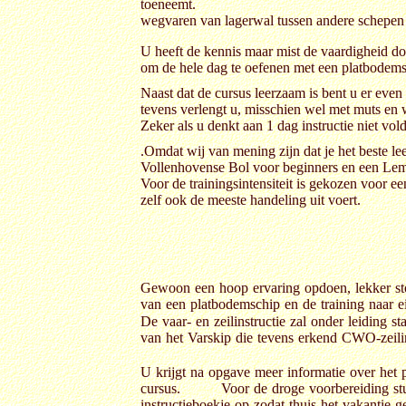
toeneemt.
wegvaren van lagerwal tussen andere schepen 
U heeft de kennis maar mist de vaardigheid doo
om de hele dag te oefenen met een platbodemsc
Naast dat de cursus leerzaam is bent u er e
tevens verlengt u, misschien 
Zeker als u denkt aan 1 dag instructie niet vo
.Omdat wij van mening zijn dat je het beste lee
Vollenhovense Bol voor beginners e
Voor de trainingsintensiteit is gekozen voor e
zelf ook de meeste handeling uit voert.
Gewoon een hoop ervaring opdoen, lekker st
van een platbodemschip en de training naar e
De vaar- en zeilinstructie zal onder leiding s
van het Varskip die tevens erkend CWO-zeilin
U krijgt na opgave meer informatie over het
cursus. Voor de droge voorbereiding stur
instructieboekje op zodat thuis het vakantie ge