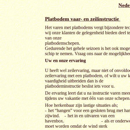
Nede
Platbodem vaar- en zeilinstructie
Het varen met platbodems vergt bijzondere te
wij onze klanten de gelegenheid bieden deel t
van onze
platbodemschepen.
Gedurende het gehele seizoen is het ook mogel
schip te nemen. Vraag ons naar de mogelijkhe
Uw en onze ervaring
U heeft wel zeilervaring, maar niet of onvold
zeilervaring met een platbodem, of wilt u uw 
vaardigheid uitbreiden dan is de
platbodeminstructie beslist iets voor u.
De ervaring leert dat u na instructie varen mee
tijdens uw vakantie met
één van onze schepen
Hoe herkenbaar zijn lastige situa
-
het “hangen” voor een gesloten brug met ha
zijwind. -
het in en uitvaren van een
havenbox. -
als er onderw
moet worden omdat de wind sterk