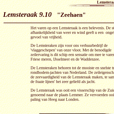
Lemstera
Lemsteraak 9.10
"Zeehaen"
Het varen op een Lemsteraak is een belevenis. De sti
afhankelijkheid van weer en wind geeft u een ong
gevoel van vrijheid.
De Lemsteraken zijn voor ons verhuurbedrijf de
'vlaggeschepen' van onze vloot. Met de benodigde
zeilervaring is dit schip een sensatie om mee te vare
Friese meren, IJsselmeer en de Waddenzee.
De Lemsteraken behoren tot de mooiste en snelste tr
rondbodem-jachten van Nederland. De zeileigensc
de zeevaardigheid van de Lemsteraak maken, te sa
de fraaie lijnen' het zeer geliefd als jacht.
De Lemsteraak was ooit een visserschip van de Zui
genoemd naar de plaats Lemmer. Ze vervoerden ooi
paling van Heeg naar Londen.